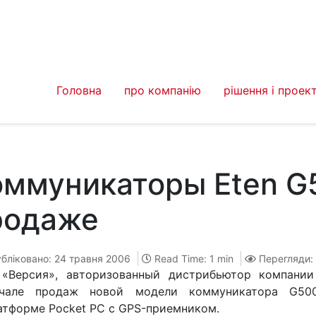
Головна
про компанію
рішення і проек
оммуникаторы Eten G
родаже
бліковано: 24 травня 2006
Read Time: 1 min
Перегляди:
«Версия», авторизованный дистрибьютор компании 
чале продаж новой модели коммуникатора G500
атформе Pocket PC с GPS-приемником.