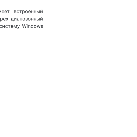
еет встроенный
ырёх-диапозонный
 систему Windows