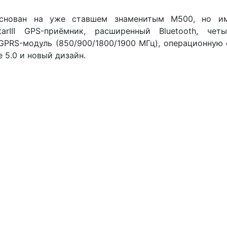
снован на уже ставшем знаменитым M500, но им
StarIII GPS-приёмник, расширенный Bluetooth, чет
GPRS-модуль (850/900/1800/1900 МГц), операционную
e 5.0 и новый дизайн.