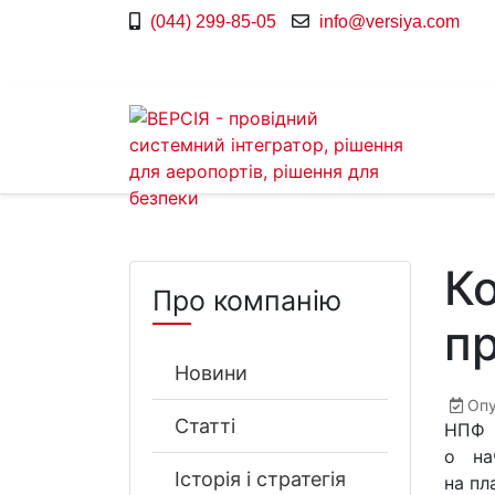
(044) 299-85-05
info@versiya.com
К
Про компанію
п
Новини
Опу
Статті
НПФ 
о на
Історія і стратегія
на пл