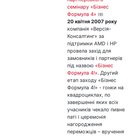
семінару «Бізнес
Формула 4»
(9)
20 квітня 2007 року
компанія «Версія-
Консалтинг» за
підтримки AMD і НР
провела захід для
замовників і партнерів
під назвою
«Бізнес
Формула 4!»
. Другий
етап заходу «Бізнес
Формула 4!» - гонки на
квадроциклах, по
завершенні яких всіх
учасників чекало пивне
паті і церемонія
нагородження
переможців – вручення