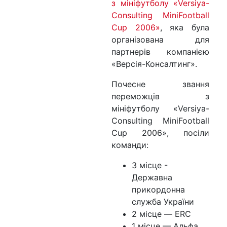
з мініфутболу «Versiya-
Consulting MiniFootball
Cup 2006»
, яка була
організована для
партнерів компанією
«Версія-Консалтинг».
Почесне звання
переможців з
мініфутболу «Versiya-
Consulting MiniFootball
Cup 2006», посіли
команди:
3 місце -
Державна
прикордонна
служба України
2 місце — ERC
1 місце — Альфа