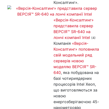
Консалтинг».
«Версія-Консалтинг»
представила сервер
ВЕРСІЯ™ SR-640 на
лончі компанії Intel
(4)
Компанія
«Версія-
Консалтинг» поповнила
свій модельний ряд
серверів новою
моделлю ВЕРСІЯ™ SR-
640
, яка побудована на
базі чотириядерних
процесорів Intel Xeon,
що виготовляються за
новою
енергозберігаючою 45-
нанометровію