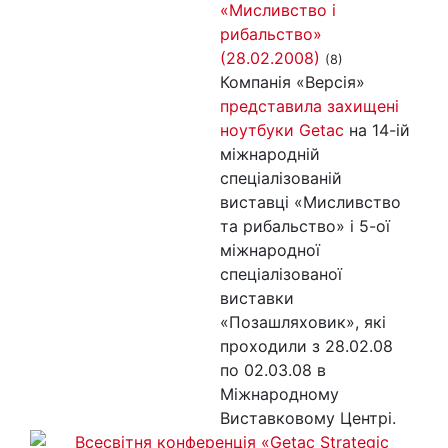
«Мисливство і
рибальство»
(28.02.2008)
(8)
Компанія «Версія»
представила захищені
ноутбуки Getac
на 14-ій
міжнародній
спеціалізованій
виставці «Мисливство
та рибальство» і 5-ої
міжнародної
спеціалізованої
виставки
«Позашляховик», які
проходили з 28.02.08
по 02.03.08 в
Міжнародному
Виставковому Центрі.