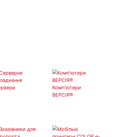
ервери
Комп'ютери
ВЕРСІЯ®