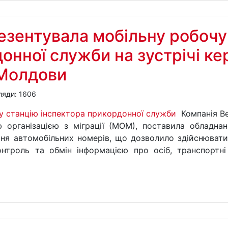
езентувала мобільну робочу
онної служби на зустрічі ке
 Молдови
ляди: 1606
Компанія В
організацією з міграції (МОМ), поставила обладнан
ння автомобільних номерів, що дозволило здійснюват
онтроль та обмін інформацією про осіб, транспортн