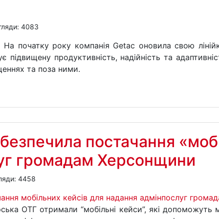
гляди: 4083
На початку року компанія Getac оновила свою ліній
ує підвищену продуктивність, надійність та адаптивніст
еннях та поза ними.
безпечила постачання «мобі
уг громадам Херсонщини
ляди: 4458
рська ОТГ отримали “мобільні кейси”, які допоможуть