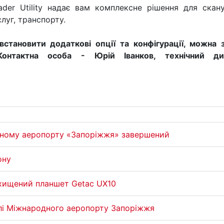
der Utility надає вам комплексне рішення для скан
луг, транспорту.
встановити додаткові опції та конфігурації, можна 
онтактна особа - Юрій Іванков, технічний дире
дному аеропорту «Запоріжжя» завершений
ону
ахищений планшет Getac UX10
лі Міжнародного аеропорту Запоріжжя