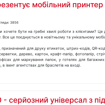
езентує мобільний принтер 
гляди: 3856
и хочете бути на гребні хвилі роботи з клієнтами? Це
у. Все це поєднується в новітньому та унікальному моб
 призначений для друку етикеток, штрих-кодів, QR-код
серветки, дерево, картон, крафт-папір, фотопапір, стрі
фісах для маркування папок, у готелях для багажних
 в івент агентствах для браслетів на вході.
 - серйозний універсал з п