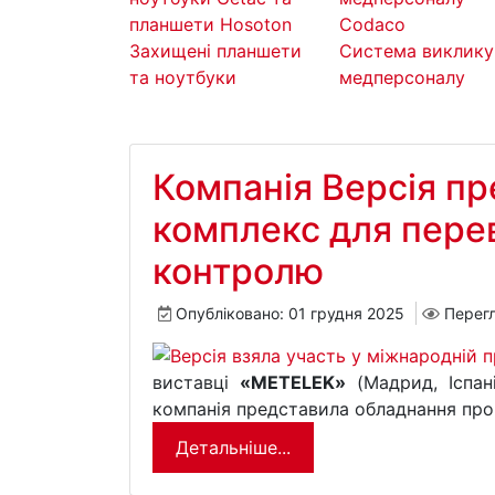
Захищені планшети
Система виклику
та ноутбуки
медперсоналу
Компанія Версія п
комплекс для пере
контролю
Опубліковано: 01 грудня 2025
Перегл
виставці
«METELEK»
(Мадрид, Іспан
компанія представила обладнання про
Детальніше...