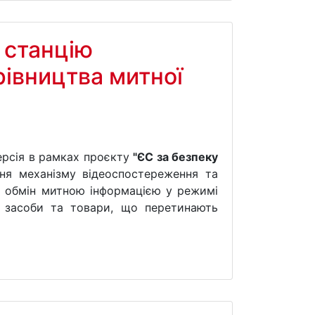
 станцію
рівництва митної
ерсія в рамках проєкту
"ЄС за безпеку
ня механізму відеоспостереження та
и обмін митною інформацією у режимі
і засоби та товари, що перетинають