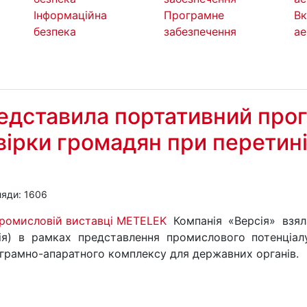
Інформаційна
Програмне
Вк
безпека
забезпечення
ае
редставила портативний про
вірки громадян при перетин
яди: 1606
Компанія «Версія» взя
ія) в рамках представлення промислового потенціа
грамно-апаратного комплексу для державних органів.