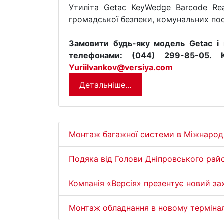
Утиліта Getac KeyWedge Barcode Rea
громадської безпеки, комунальних пос
Замовити будь-яку модель Getac і 
телефонами: (044) 299-85-05. К
YuriiIvankov@versiya.com
Детальніше...
Монтаж багажної системи в Міжнаро
Подяка від Голови Дніпровського рай
Компанія «Версія» презентує новий з
Монтаж обладнання в новому терміна