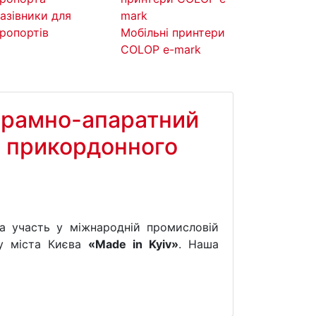
азівники для
ропортів
Мобільні принтери
COLOP e-mark
грамно-апаратний
і прикордонного
ла участь у міжнародній промисловій
лу міста Києва
«Made in Kyiv»
. Наша