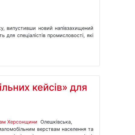
ку, випустивши новий напівзахищений
ь для спеціалістів промисловості, які
льних кейсів» для
Олешківська,
 маломобільним верствам населення та