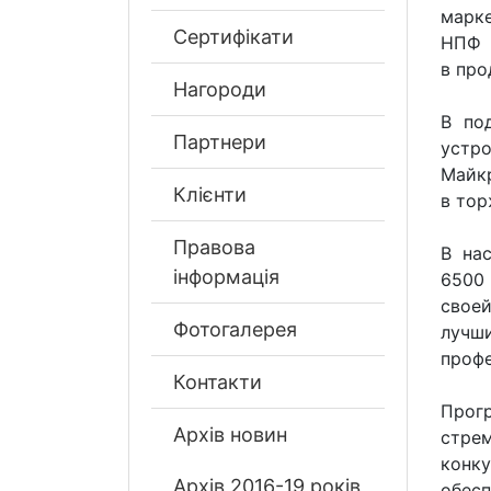
марке
Сертифікати
НПФ 
в про
Нагороди
В по
Партнери
устр
Майк
Клієнти
в тор
Правова
В на
інформація
6500
своей
Фотогалерея
лучш
профе
Контакти
Прогр
Архів новин
стре
конк
Архів 2016-19 років
обес