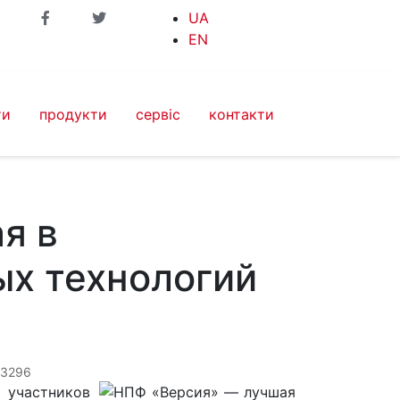
UA
EN
ти
продукти
сервіс
контакти
я в
х технологий
 3296
участников