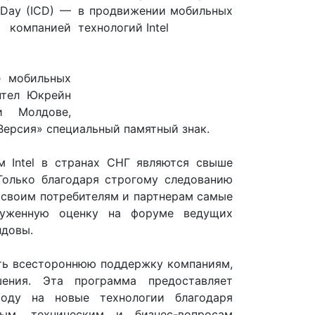
 Day (ICD) —
 компанией
е мобильных
нтел Юкрейн
и Молдове,
Версия» специальный памятный знак.
 Intel в странах СНГ являются свыше
Только благодаря строгому следованию
 своим потребителям и партнерам самые
луженную оценку на форуме ведущих
лдовы.
чить всестороннюю поддержку компаниям,
ения. Эта программа предоставляет
оду на новые технологии благодаря
ым, техническим и бизнес-вопросам