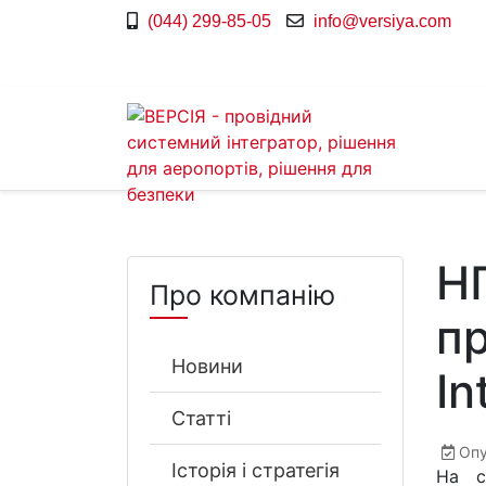
(044) 299-85-05
info@versiya.com
Н
Про компанію
п
Новини
In
Статті
Опу
Історія і стратегія
На с