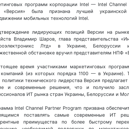
тинговых программ корпорации Intel — Intel Channel
«Версия» была признана лучшей украинской
движении мобильных технологий Intel.
дтверждение лидирующих позиций Версии на рынк
ойств Владимир Шаров, глава представительства «И
роэлектроникс Лтд» в Украине, Белоруссии 
жественной обстановке вручил представителям НПФ «
стоящее время участниками маркетинговых программ
 компаний (из которых порядка 1100 — в Украине). 
 политики технического лидерства Версия предлагает
ие и современные решения, что и получило зас
ссионалов ИТ рынка стран Украины, Белоруссии и Мо
амма Intel Channel Partner Program призвана обеспе
мящимся поставлять самые современные ИТ реш
урентные преимущества по более быстрому перех
печению необходимой поддержки по маркетингов