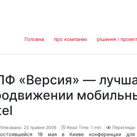
Головна
про компанію
рішення і проек
ПФ «Версия» — лучша
родвижении мобильны
tel
бліковано: 23 травня 2006
Read Time: 1 min
Перегляди:
остоявшейся 18 мая в Киеве конференции для 