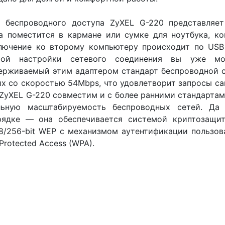
а беспроводного доступа ZyXEL G-220 представляе
а поместится в кармане или сумке для ноутбука, ко
лючение ко второму компьютеру происходит по USB 
той настройки сетевого соединения вы уже мо
рживаемый этим адаптером стандарт беспроводной св
х со скоростью 54Mbps, что удовлетворит запросы са
ZyXEL G-220 совместим и с более ранними стандартам
льную масштабируемость беспроводных сетей. Да
рядке — она обеспечивается системой криптозащи
8/256-bit WEP с механизмом аутентификации пользова
 Protected Access (WPA).