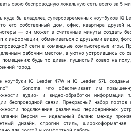
вать свою беспроводную локальную сеть всего за 5 ми
ь куда бы владелец суперсовременных ноутбуков IQ Le
 то его собственный дом, офис, квартира друзей и
ьютеры — он может в считанные минуты создать бес
п к информации, обмениваться с друзьями видео, фот
спроводной сети в командные компьютерные игры. Пр
деленным рабочим местом, а уютно устроившись со с
 помещения: будь то диван, пушистый ковер на полу
сенний город.
 ноутбуки IQ Leader 47W и IQ Leader 57L созданы 
rino™ — Sonoma, что обеспечивает им повышенну
ожности аудио- и видео-обработки информации п
ции беспроводной связи. Прекрасный набор портов 
ожности подключения различных периферийных устр
омпании Версия — идеальный баланс между произв
антный дизайн, строгий стиль, широкоформатная 
дано для долгой и комфортной работы.