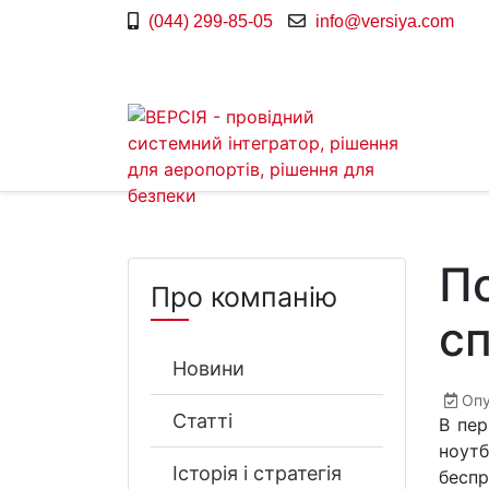
(044) 299-85-05
info@versiya.com
По
Про компанію
сп
Новини
Опу
Статті
В пер
ноут
Історія і стратегія
бесп