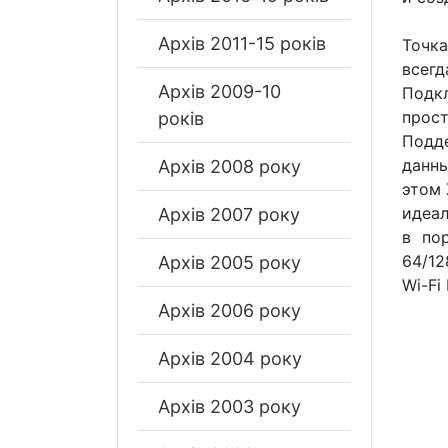
Архів 2011-15 років
Точк
всегд
Архів 2009-10
Подк
прос
років
Подде
данны
Архів 2008 року
этом 
идеа
Архів 2007 року
в по
64/12
Архів 2005 року
Wi-Fi
Архів 2006 року
Архів 2004 року
Архів 2003 року