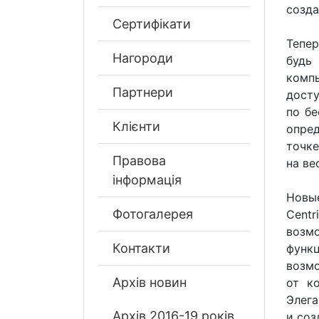
созда
Сертифікати
Тепер
Нагороди
будь
комп
Партнери
досту
по бе
Клієнти
опре
точке
Правова
на ве
інформація
Новые
Фотогалерея
Cent
возм
Контакти
функ
возм
Архів новин
от к
Элег
Архів 2016-19 років
и соз