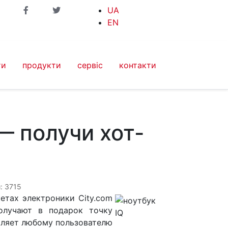
UA
EN
ти
продукти
сервіс
контакти
— получи хот-
: 3715
етах электроники City.com
олучают в подарок точку
оляет любому пользователю