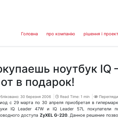
Головна
про компанію
рішення і проек
купаешь ноутбук IQ 
от в подарок!
бліковано: 30 березня 2006
Read Time: 1 min
Перегляди
иод с 29 марта по 30 апреля приобретая в гипермарк
буки IQ Leader 47W и IQ Leader 57L покупатели п
роводного доступа
ZyXEL G-220
. Данное решение позв