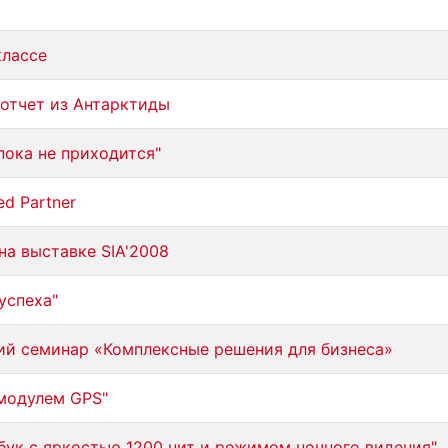
классе
 отчет из Антарктиды
пока не приходится"
ed Partner
на выставке SIA'2008
успеха"
ий семинар «Комплексные решения для бизнеса»
модулем GPS"
ук с яркостью 1200 нит и режимом ночного видения"