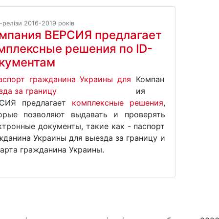
-релізи 2016-2019 років
мпания ВЕРСИЯ предлагает
мплексные решения по ID-
кументам
Компан
ия
СИЯ предлагает
комплексные решения
,
орые позволяют выдавать и проверять
ктронные документы, такие как - паспорт
жданина Украины для выезда за границу и
карта гражданина Украины.