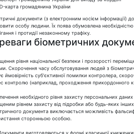
ID-карта громадянина України
тричні документи (з електронним носієм інформації) д
овити особу людини. Їх поява обумовлена ​​необхідністю
ігання і протидії незаконному трафіку.
реваги біометричних докуме
щення рівня національної безпеки і прозорості переміщен
и. Скорочення часу обслуговування людей з біометрич
є ймовірність суб'єктивної помилки контролера, скороч
с контролю (наприклад, проходження прикордонного к
печення необхідного рівня захисту персональних даних
щеним рівнем захисту від підробки або будь-яких інших
тричного документа виключається можливість фальсифі
истання сторонньою особою.
Документи виготовляються у формі класичної книжечки 