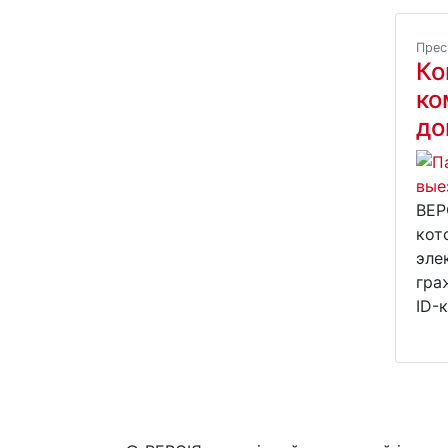
Прес
Ко
ко
до
ВЕР
кот
эле
гра
ID-