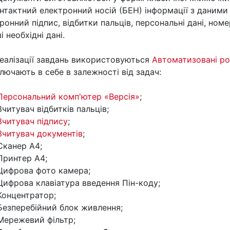
нтактний електронний носій (БЕН) інформації з даними
ронний підпис, відбитки пальців, персональні дані, номе
і необхідні дані.
еалізації завдань використовуються
Автоматизовані ро
ключають в себе в залежності від задач:
Персональний комп'ютер «Версія»
;
Зчитувач відбитків пальців;
Зчитувач підпису
;
Зчитувач документів
;
Сканер А4;
Принтер А4;
Цифрова фото камера;
Цифрова клавіатура введення Пін-коду;
Концентратор;
Безперебійний блок живлення;
Мережевий фільтр;