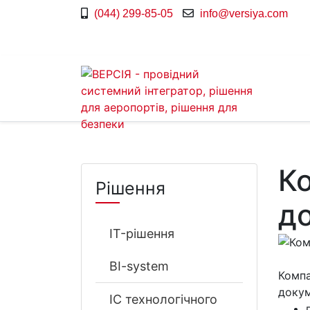
(044) 299-85-05
info@versiya.com
Ко
Рішення
д
IT-рішення
BI-system
Компа
докум
ІС технологічного