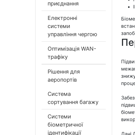
приєднання
Електронні
Біоме
встан
системи
запоб
управління чергою
Пе
Оптимізація WAN-
трафіку
Підви
межам
Рішення для
знижу
аеропортів
проце
Система
Забез
сортування багажу
підви
біоме
Системи
викор
біометричної
ідентифікації
Дані 