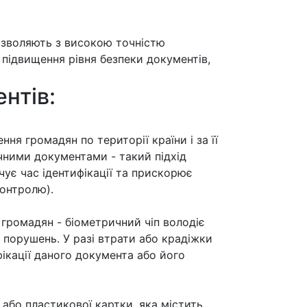
озволяють з високою точністю
 підвищення рівня безпеки документів,
нтів:
ня громадян по території країни і за її
ними документами - такий підхід
ує час ідентифікації та прискорює
онтролю).
 громадян - біометричний чіп володіє
 порушень. У разі втрати або крадіжки
кації даного документа або його
або пластикової картки, яка містить