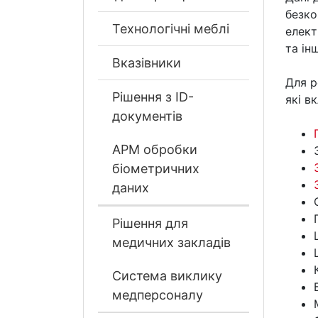
безко
Технологічні меблі
елект
та інш
Вказівники
Для р
Рішення з ID-
які в
документів
АРМ обробки
біометричних
даних
Рішення для
медичних закладів
Система виклику
медперсоналу