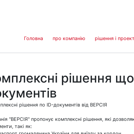
Головна
про компанію
рішення і проек
мплексні рішення що
окументів
нія "ВЕРСІЯ" пропонує комплексні рішення, які дозволя
енти, такі як:
паспорт громадянина України для виїзду за кордон