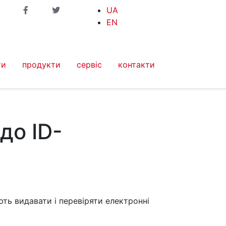
UA
EN
ти
продукти
сервіс
контакти
до ID-
ють видавати і перевіряти електронні