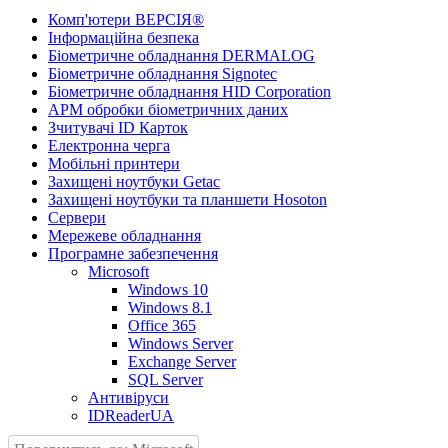
Комп'ютери ВЕРСІЯ®
Інформаційна безпека
Біометричне обладнання DERMALOG
Біометричне обладнання Signotec
Біометричне обладнання HID Corporation
АРМ обробки біометричних даних
Зчитувачі ID Карток
Електронна черга
Мобільні принтери
Захищені ноутбуки Getac
Захищені ноутбуки та планшети Hosoton
Сервери
Мережеве обладнання
Програмне забезпечення
Microsoft
Windows 10
Windows 8.1
Office 365
Windows Server
Exchange Server
SQL Server
Антивіруси
IDReaderUA