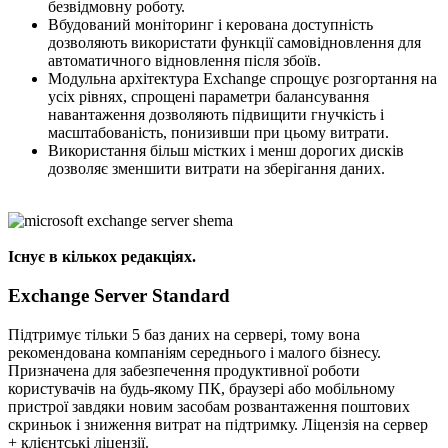
безвідмовну роботу.
Вбудований моніторинг і керована доступність
дозволяють використати функції самовідновлення для
автоматичного відновлення після збоїв.
Модульна архітектура Exchange спрощує розгортання на
усіх рівнях, спрощені параметри балансування
навантаження дозволяють підвищити гнучкість і
масштабованість, понизивши при цьому витрати.
Використання більш містких і менш дорогих дисків
дозволяє зменшити витрати на зберігання даних.
Існує в кількох редакціях.
Exchange Server Standard
Підтримує тільки 5 баз даних на сервері, тому вона
рекомендована компаніям середнього і малого бізнесу.
Призначена для забезпечення продуктивної роботи
користувачів на будь-якому ПК, браузері або мобільному
пристрої завдяки новим засобам розвантаження поштових
скриньок і зниження витрат на підтримку. Ліцензія на сервер
+ клієнтські ліцензії.