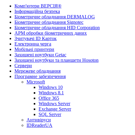
Комп'ютери ВЕРСІЯ®
Інформаційна безпека
Біометричне обладнання DERMALOG
Біометричне обладнання Signotec
Біометричне обладнання HID Corporation
АРМ обробки біометричних даних
Зчитувачі ID Карток
Електронна черга
Мобільні принтери
Захищені ноутбуки Getac
Захищені ноутбуки та планшети Hosoton
Сервери
Мережеве обладнання
Програмне забезпечення
Microsoft
Windows 10
Windows 8.1
Office 365
Windows Server
Exchange Server
SQL Server
Антивіруси
IDReaderUA