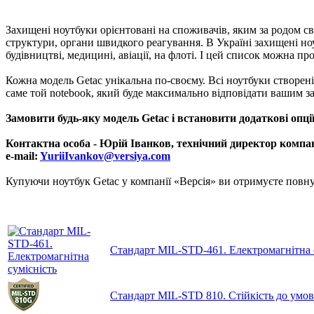
Захищені ноутбуки орієнтовані на споживачів, яким за родом св
структури, органи швидкого реагування. В Україні захищені ноу
будівництві, медицині, авіації, на флоті. І цей список можна п
Кожна модель Getac унікальна по-своєму. Всі ноутбуки створені 
саме той notebook, який буде максимально відповідати вашим з
Замовити будь-яку модель Getac і встановити додаткові опці
Контактна особа - Юрій Іванков, технічний директор компа
e-mail:
YuriiIvankov@versiya.com
Купуючи ноутбук Getac у компанії «Версія» ви отримуєте повну
Стандарт MIL-STD-461. Електромагнітна 
Стандарт MIL-STD 810. Стійкість до умо