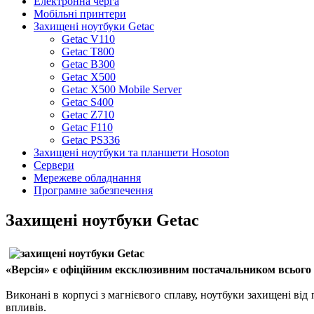
Електронна черга
Мобільні принтери
Захищені ноутбуки Getac
Getac V110
Getac T800
Getac B300
Getac X500
Getac X500 Mobile Server
Getac S400
Getac Z710
Getac F110
Getac PS336
Захищені ноутбуки та планшети Hosoton
Сервери
Мережеве обладнання
Програмне забезпечення
Захищені ноутбуки Getac
«Версія» є офіційним ексклюзивним постачальником всього с
Виконані в корпусі з магнієвого сплаву, ноутбуки захищені від 
впливів.