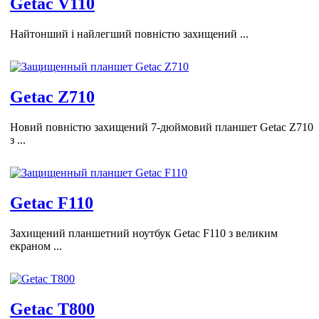
Getac V110
Найтонший і найлегший повністю захищений ...
Getac Z710
Новий повністю захищений 7-дюймовий планшет Getac Z710
з ...
Getac F110
Захищений планшетний ноутбук Getac F110 з великим
екраном ...
Getac T800