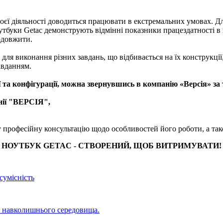
оєї діяльності доводиться працювати в екстремальних умовах. Для
тбуки Getac демонструють відмінні показники працездатності в н
родовжити.
для виконання різних завдань, що відбивається на їх конструкції
авданням.
ї та конфігурації, можна звернувшись в компанію «Версія» за 
нії "ВЕРСІЯ",
 професійну консультацію щодо особливостей його роботи, а тако
НОУТБУК GETAC - СТВОРЕНИЙ, ЩОБ ВИТРИМУВАТИ!
сумісність
в навколишнього середовища.