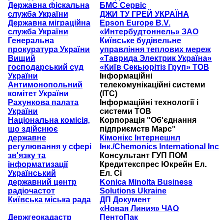
Державна фіскальна
БМС Сервіс
служба України
ДЖИ ТУ ГРЕЙ УКРАЇНА
Державна міграційна
Epson Europe B.V.
служба України
«Интербудтоннель» ЗАО
Генеральна
Київське будівельне
прокуратура України
управління теплових мереж
Вищий
«Таврида Электрик Україна»
господарський суд
«Київ Секьюрітіз Груп» ТОВ
України
Інформаційні
Антимонопольний
телекомунікаційні системи
комітет України
(ІТС)
Рахункова палата
Інформаційні технології і
України
системи ТОВ
Національна комісія,
Корпорація "Об'єднання
що здійснює
підприємств Марс"
державне
Кімонікс Інтернешнл
регулювання у сфері
Інк./Chemonics International Inc
зв'язку та
Консультант ГУП ПОМ
інформатизації
Кредитекспрес Юкрейн Ел.
Український
Ел. Сі
державний центр
Konica Minolta Business
радіочастот
Solutions Ukraine
Київська міська рада
ДП Документ
«Новая Линия» ЧАО
Держгеокадастр
ПентоПак