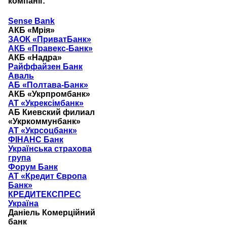
компанії:
Sense Bank
АКБ «Мрія»
ЗАОК «ПриватБанк»
АКБ «Правекс-Банк»
АКБ «Надра»
Райффайзен Банк
Аваль
АБ «Полтава-Банк»
АКБ «Укрпромбанк»
АТ «Укрексімбанк»
АБ Киевский филиал
«Укркоммунбанк»
АТ «Укрсоцбанк»
ФІНАНС Банк
Українська страхова
група
Форум Банк
АТ «Кредит Європа
Банк»
КРЕДИТЕКСПРЕС
Україна
Даніель Комерційний
банк