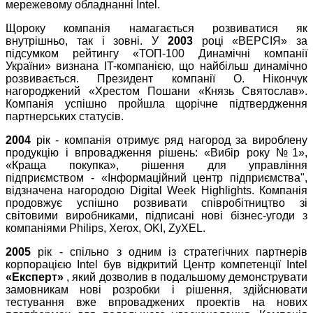
мережевому обладнанні Intel.
Щороку компанія намагається розвиватися як
внутрішньо, так і зовні. У
2003
році «ВЕРСІЯ» за
підсумком рейтингу «ТОП-100 Динамічні компанії
України» визнана IT-компанією, що найбільш динамічно
розвивається. Президент компанії О. Нікончук
нагороджений «Хрестом Пошани «Князь Святослав».
Компанія успішно пройшла щорічне підтвердження
партнерських статусів.
2004
рік - компанія отримує ряд нагород за вироблену
продукцію і впровадження рішень: «Вибір року №1»,
«Краща покупка», рішення для управління
підприємством - «Інформаційний центр підприємства",
відзначена нагородою Digital Week Highlights. Компанія
продовжує успішно розвивати співробітництво зі
світовими виробниками, підписані нові бізнес-угоди з
компаніями Philips, Xerox, OKI, ZyXEL.
2005
рік - спільно з одним із стратегічних партнерів
корпорацією Intel був відкритий Центр компетенції Intel
«Експерт»
, який дозволив в подальшому демонструвати
замовникам нові розробки і рішення, здійснювати
тестування вже впроваджених проектів на нових