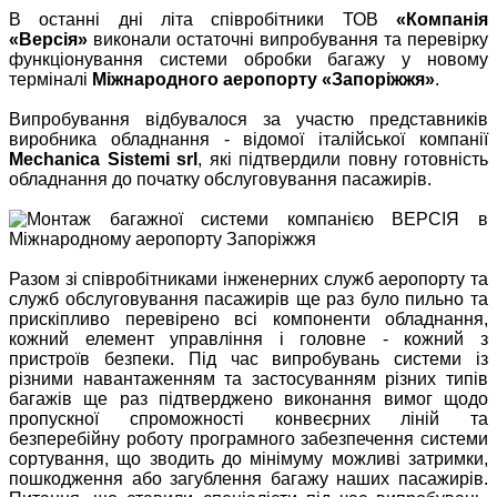
В останні дні літа співробітники ТОВ
«Компанія
«Версія»
виконали остаточні випробування та перевірку
функціонування системи обробки багажу у новому
терміналі
Міжнародного аеропорту «Запоріжжя»
.
Випробування відбувалося за участю представників
виробника обладнання - відомої італійської компанії
Mechanica Sistemi srl
, які підтвердили повну готовність
обладнання до початку обслуговування пасажирів.
Разом зі співробітниками інженерних служб аеропорту та
служб обслуговування пасажирів ще раз було пильно та
прискіпливо перевірено всі компоненти обладнання,
кожний елемент управління і головне - кожний з
пристроїв безпеки. Під час випробувань системи із
різними навантаженням та застосуванням різних типів
багажів ще раз підтверджено виконання вимог щодо
пропускної спроможності конвеєрних ліній та
безперебійну роботу програмного забезпечення системи
сортування, що зводить до мінімуму можливі затримки,
пошкодження або загублення багажу наших пасажирів.