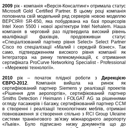
2009
рік - компанія «Версія-Консалтинг» отримала статус
Microsoft Gold Certified Partner. В цьому році компанія
поповнила свій модельний ряд серверів новою моделлю
ВЕРСІЯ® SR-650, яка побудована на базі процесорів
Intel Xeon 5500 і нової архітектури Intel Nehalem. Наша
компанія в черговий раз підтвердила високий рівень
кваліфікації фахівців, продовживши статус
«Спеціалізований партнер рівня Select» Select Partner
Cisco по спеціалізації «Малий і середній бізнес». Так
само, підтвердженням високого рівня компанії як
Інтегратора на ринку телекомунікацій, є отримання
сертифіката ProCurve Networking Specialist - Professional
- «Мережеві технології».
2010
рік – початок плідної роботи з
Дирекцією
ЄВРО-2012
. Компанія вийшла на ринок як
сертифікований партнер Siemens у реалізації проектів
«Рішення для аеропортів», сертифікований партнер
Smiths Detection / Heimann і FOLGAT AG за рішеннями
огляду пасажирів і багажу, сертифікований партнер ССМ
в створенні і реалізації технологічних меблів, отримані
повноваження зі створення спільно з RCI Group Ukraine
системи транкінгового зв'язку міжнародного аеропорту
«Львів». Було підписано низку документів що до