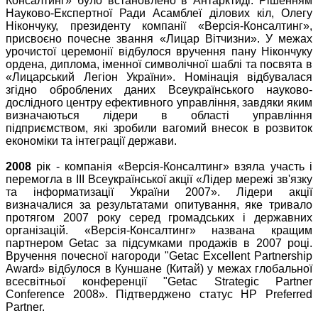
Консалтинг» було встановлено в Антарктиді. Рішенням
Науково-Експертної Ради Асамблеї ділових кіл, Олегу
Нікончуку, президенту компанії «Версія-Консалтинг»,
присвоєно почесне звання «Лицар Вітчизни». У межах
урочистої церемонії відбулося вручення пану Нікончуку
ордена, диплома, іменної символічної шаблі та посвята в
«Лицарський Легіон України». Номінація відбувалася
згідно оброблених даних Всеукраїнського науково-
дослідного центру ефективного управління, завдяки яким
визначаються лідери в області управління
підприємством, які зробили вагомий внесок в розвиток
економіки та інтеграції держави.
2008
рік - компанія «Версія-Консалтинг» взяла участь і
перемогла в III Всеукраїнської акції «Лідер мережі зв'язку
та інформатизації України 2007». Лідери акції
визначалися за результатами опитування, яке тривало
протягом 2007 року серед громадських і державних
організацій. «Версія-Консалтинг» названа кращим
партнером Getac за підсумками продажів в 2007 році.
Вручення почесної нагороди "Getac Excellent Partnership
Award» відбулося в Куншане (Китай) у межах глобальної
всесвітньої конференції "Getac Strategic Partner
Conference 2008». Підтверджено статус HP Preferred
Partner.