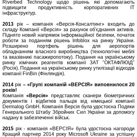
Riverbed Technology щодо рішень які допомагають
підвищити продуктивність корпоративних ІТ
інфраструктур.
2013
рік – компанія «Версія-Консалтинг» входить до
складу Компанії «Версія» за рахунок об'єднання активів.
Піднято новий напрямок інформаційної безпеки, початок
роботи за поданням рішень Infoblox на ринку України.
Розширено портфель рішень для аеропортів
обладнанням власного виробництва (технологічні меблі
та вказівникі пасажиропотоку). Подання на українському
ринку хімічних реагентів компанії ЗАТ "ОКТАФЛЮІД"
(Росія). Подання на українському ринку утилізації відходів
компанії FinBin (Фінляндія).
2014
рік
– «Групі компаній «ВЕРСІЯ» виповнилося 20
років!
Компанія
«Версія»
представляє сканери біометричних
документів і відбитків пальців від німецької компанії
Dermalog GmbH. Компанія Версія була удостоєна Подяки
Генерального Штабу Збройних Сил України за допомогу
надану в забезпеченні військ.
2015
рік - компанія «ВЕРСІЯ» була удостоєна нагороди
Кращий партнер 2014 року Microsoft Ukraine за успішну