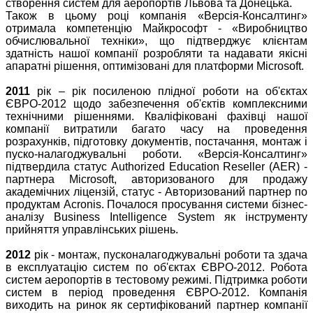
створення систем для аеропортів Львова та Донецька.
Також в цьому році компанія «Версія-Консалтинг»
отримала компетенцію Майкрософт - «Виробництво
обчислювальної техніки», що підтверджує клієнтам
здатність нашої компанії розробляти та надавати якісні
апаратні рішення, оптимізовані для платформи Microsoft.
2011
рік – рік посиленою плідної роботи на об'єктах
ЄВРО-2012 щодо забезпечення об'єктів комплексними
технічними рішеннями. Кваліфіковані фахівці нашої
компанії витратили багато часу на проведення
розрахунків, підготовку документів, постачання, монтаж і
пуско-налагоджувальні роботи. «Версія-Консалтинг»
підтвердила статус Authorized Education Reseller (AER) -
партнера Microsoft, авторизованого для продажу
академічних ліцензій, статус - Авторизований партнер по
продуктам Acronis. Почалося просування системи бізнес-
аналізу Business Intelligence System як інструменту
прийняття управлінських рішень.
2012
рік - монтаж, пусконалагоджувальні роботи та здача
в експлуатацію систем по об'єктах ЄВРО-2012. Робота
систем аеропортів в тестовому режимі. Підтримка роботи
систем в період проведення ЄВРО-2012. Компанія
виходить на ринок як сертифікований партнер компанії