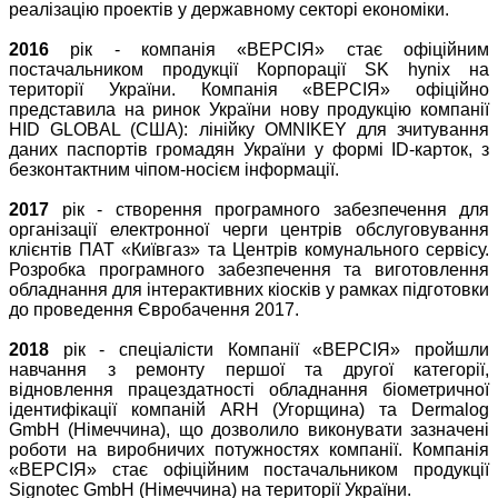
реалізацію проектів у державному секторі економіки.
2016
рік - компанія «ВЕРСІЯ» стає офіційним
постачальником продукції Корпорації SK hynix на
території України. Компанія «ВЕРСІЯ» офіційно
представила на ринок України нову продукцію компанії
HID GLOBAL (США): лінійку OMNIKEY для зчитування
даних паспортів громадян України у формі ID-карток, з
безконтактним чіпом-носієм інформації.
2017
рік - створення програмного забезпечення для
організації електронної черги центрів обслуговування
клієнтів ПАТ «Київгаз» та Центрів комунального сервісу.
Розробка програмного забезпечення та виготовлення
обладнання для інтерактивних кіосків у рамках підготовки
до проведення Євробачення 2017.
2018
рік - спеціалісти Компанії «ВЕРСІЯ» пройшли
навчання з ремонту першої та другої категорії,
відновлення працездатності обладнання біометричної
ідентифікації компаній ARH (Угорщина) та Dermalog
GmbH (Німеччина), що дозволило виконувати зазначені
роботи на виробничих потужностях компанії. Компанія
«ВЕРСІЯ» стає офіційним постачальником продукції
Signotec GmbH (Німеччина) на території України.