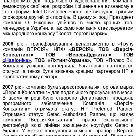
платформах для подальшого удосконалення. Компанія
демонструє свої нові розробки і рішення на визнаному в
світі форумі Intel Developer Forum, де виступає срібним
спонсором другий рік поспіль. В цьому ж році Президент
компанії О. Нікончук увійшов в число кращих топ-
менеджерів України, а так само компанія стає лауреатом
міжнародного конкурсу "Золоті торгові марки».
2006
рік - трансформування департаментів в «Групу
компаній ВЕРСІЯ»:
НПФ «ВЕРСІЯ»
,
ТОВ «Версія-
Консалтинг»
,
ТОВ «Версія-Діджитал»
,
ТОВ
«Навіоніка»
,
ТОВ «Яхтинг-Україна»
, ТОВ «Полюс В».
Компанія успішно підтвердила багаторічні партнерські
статуси, а також була визнана кращим партнером НР в
корпоративному секторі.
2007
рік - компанія була зареєстрована як торгова марка
«Версія-Консалтинг» для подальшого просування в маси.
В цьому ж році було створено Департамент продажів
програмного забезпечення. Компанія «Версія-
Консалтинг» отримала статус HP Preferred Partner.
Отримано статус Getac Authorized Partner, що надає
компанії "Версія-Консалтинг" право ексклюзивної
дистрибуції всієї лінійки захищених ноутбуків Getac в
Україні. У межах просування компанії прапор «Версія-