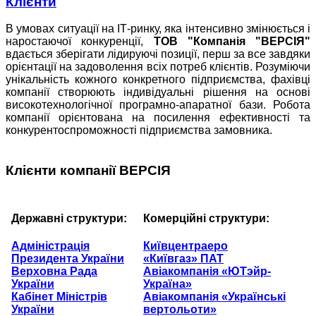
Клієнти
В умовах ситуації на ІТ-ринку, яка інтенсивно змінюється і
наростаючої конкуренції,
ТОВ "Компанія "ВЕРСІЯ"
вдається зберігати лідируючі позиції, перш за все завдяки
орієнтації на задоволення всіх потреб клієнтів. Розуміючи
унікальність кожного конкретного підприємства, фахівці
компанії створюють індивідуальні рішення на основі
високотехнологічної програмно-апаратної бази. Робота
компанії орієнтована на посилення ефективності та
конкурентоспроможності підприємства замовника.
Клієнти компанії ВЕРСІЯ
Державні структури:
Комерційні структури:
Адміністрація
Київцентраеро
Президента України
«Київгаз» ПАТ
Верховна Рада
Авіакомпанія «ЮТэйр-
України
Україна»
Кабінет Міністрів
Авіакомпанія «Українські
України
вертольоти»