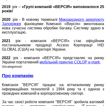
2019
:рік –
«Групі компаній «ВЕРСІЯ» виповнилося 25
років!
2020
:рік - В новому терміналі
Міжнародного аеропорту
Запоріжжя
фахівцями Компанії «Версія» змонтована
нова сучасна система обробки багажу. Систему здано в
експлуатацію.
2021
:рік - компанія «ВЕРСІЯ» стає офіційним
постачальником продукції Access Корпорації HID
GLOBAL (США) на території України.
2022
:рік - компанія «ВЕРСІЯ» представляє на ринку
України портативний
мобільний принтер COLOP e-mark
.
Uncategorised
Про компанію
Компанія "ВЕРСІЯ" працює на вітчизняному ринку
інформаційних технологій з 1994 року та є однією з
провідних компаній в корпоративному секторі.
За час своєї роботи компанія "ВЕРСІЯ" зробила вагомий