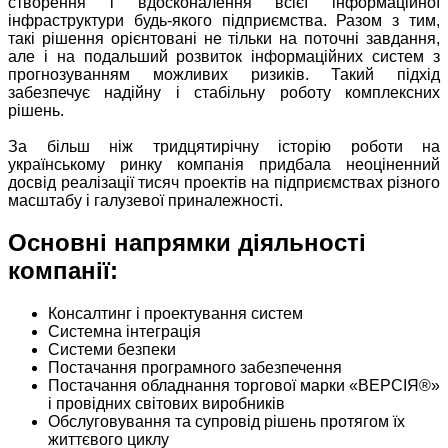
створення і вдосконалення всієї інформаційної
інфраструктури будь-якого підприємства. Разом з тим,
такі рішення орієнтовані не тільки на поточні завдання,
але і на подальший розвиток інформаційних систем з
прогнозуванням можливих ризиків. Такий підхід
забезпечує надійну і стабільну роботу комплексних
рішень.
За більш ніж тридцятирічну історію роботи на
українському ринку компанія придбала неоціненний
досвід реалізації тисяч проектів на підприємствах різного
масштабу і галузевої приналежності.
Основні напрямки діяльності
компанії:
Консалтинг і проектування систем
Системна інтеграція
Системи безпеки
Постачання програмного забезпечення
Постачання обладнання торгової марки «ВЕРСІЯ®»
і провідних світових виробників
Обслуговування та супровід рішень протягом їх
життєвого циклу