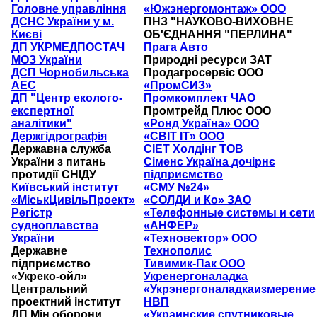
Головне управління
«Южэнергомонтаж» ООО
ДСНС України у м.
ПНЗ "НАУКОВО-ВИХОВНЕ
Києві
ОБ'ЄДНАННЯ "ПЕРЛИНА"
ДП УКРМЕДПОСТАЧ
Прага Авто
МОЗ України
Природні ресурси ЗАТ
ДСП Чорнобильська
Продагросервіс ООО
АЕС
«ПромСИЗ»
ДП "Центр еколого-
Промкомплект ЧАО
експертної
Промтрейд Плюс ООО
аналітики"
«Ронд Україна» ООО
Держгідрографія
«СВІТ ІТ» ООО
Державна служба
СІЕТ Холдінг ТОВ
України з питань
Сіменс Україна дочірнє
протидії СНІДУ
підприємство
Київський інститут
«СМУ №24»
«МіськЦивільПроект»
«СОЛДИ и Ко» ЗАО
Регістр
«Телефонные системы и сети
судноплавства
«АНФЕР»
України
«Техновектор» ООО
Державне
Технополис
підприємство
Тивимик-Пак ООО
«Укреко-ойл»
Укренергоналадка
Центральний
«Укрэнергоналадкаизмерение
проектний інститут
НВП
ДП Мін.оборони
«Украинские спутниковые