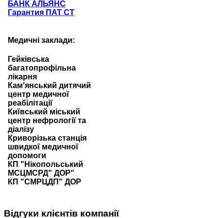
БАНК АЛЬЯНС
Гарантия ПАТ СТ
Медичнi заклади:
Гейківська
багатопрофільна
лікарня
Кам'янський дитячий
центр медичної
реабілітації
Київський міський
центр нефрології та
діалізу
Криворізька станція
швидкої медичної
допомоги
КП "Нікопольський
МСЦМСРД" ДОР"
КП "СМРЦДП" ДОР
Відгуки клієнтів компанії