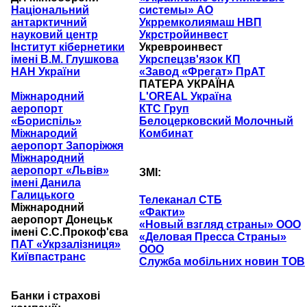
Національний
системы» АО
антарктичний
Укрремколиямаш НВП
науковий центр
Укрстройинвест
Інститут кібернетики
Укревроинвест
імені В.М. Глушкова
Укрспецзв'язок КП
НАН України
«Завод «Фрегат» ПрАТ
ПАТЕРА УКРАЇНА
Міжнародний
L'OREAL Україна
аеропорт
КТС Груп
«Бориспіль»
Белоцерковский Молочный
Міжнародий
Комбинат
аеропорт Запоріжжя
Міжнародний
аеропорт «Львів»
ЗМІ:
імені Данила
Галицького
Телеканал СТБ
Міжнародний
«Факти»
аеропорт Донецьк
«Новый взгляд страны» ООО
імені С.С.Прокоф'єва
«Деловая Пресса Страны»
ПАТ «Укрзалізниця»
ООО
Київпастранс
Служба мобільних новин ТОВ
Банки і страхові