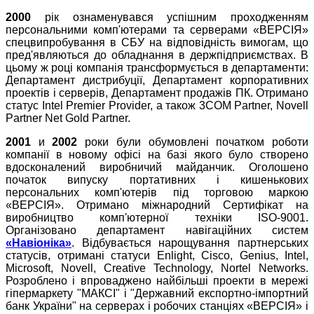
2000
рік ознаменувався успішним проходженням
персональними комп'ютерами та серверами «ВЕРСІЯ»
спецвипробування в СБУ на відповідність вимогам, що
пред'являються до обладнання в держпідприємствах. В
цьому ж році компанія трансформується в департаменти:
Департамент дистрибуції, Департамент корпоративних
проектів і серверів, Департамент продажів ПК. Отримано
статус Intel Premier Provider, а також 3COM Partner, Novell
Partner Net Gold Partner.
2001
и
2002
роки були обумовлені початком роботи
компанії в новому офісі на базі якого було створено
вдосконалений виробничий майданчик. Оголошено
початок випуску портативних і кишенькових
персональних комп'ютерів під торговою маркою
«ВЕРСІЯ». Отримано міжнародний Сертифікат на
виробництво комп'ютерної техніки ISO-9001.
Організовано департамент навігаційних систем
«Навіоніка»
. Відбувається нарощування партнерських
статусів, отримані статуси Enlight, Cisco, Genius, Intel,
Microsoft, Novell, Creative Technology, Nortel Networks.
Розроблено і впроваджено найбільші проекти в мережі
гіпермаркету "МАКСІ" і "Державний експортно-імпортний
банк України" на серверах і робочих станціях «ВЕРСІЯ» і