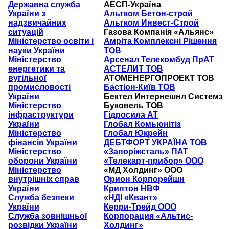
Державна служба
АЕСП-Україна
України з
Альтком Бетон-строй
надзвичайних
Альтком Инвест-Строй
ситуацій
Газова Компанія «Альянс»
Міністерство освіти і
Амріта Комплексні Рішення
науки України
ТОВ
Міністерство
Арсенал Телекомбуд ПрАТ
енергетики та
АСТЕЛИТ ТОВ
вугільної
АТОМЕНЕРГОПРОЕКТ ТОВ
промисловості
Бастіон-Київ ТОВ
України
Бектел Интернешнл Системз
Міністерство
Буковель ТОВ
інфраструктури
Гідросила АТ
України
Глобал Комьюнітіз
Міністерство
Глобал Юкрейн
фінансів України
ДЕБТФОРТ УКРАЇНА ТОВ
Міністерство
«Запоріжсталь» ПАТ
оборони України
«Телекарт-прибор» ООО
Міністерство
«МД Холдинг» ООО
внутрішніх справ
Орион Корпорейшн
України
Криптон НВФ
Служба безпеки
«НДІ «Квант»
України
Керри-Трейд ООО
Служба зовнішньої
Корпорация «Альтис-
розвідки України
Холдинг»