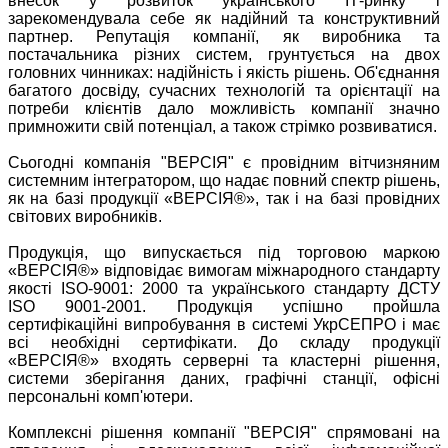
внесок у розвиток українського ІТ-ринку і
зарекомендувала себе як надійний та конструктивний
партнер. Репутація компанії, як виробника та
постачальника різних систем, грунтується на двох
головних чинниках: надійність і якість рішень. Об'єднання
багатого досвіду, сучасних технологій та орієнтації на
потреби клієнтів дало можливість компанії значно
примножити свій потенціал, а також стрімко розвиватися.
Сьогодні компанія "ВЕРСІЯ" є провідним вітчизняним
системним інтегратором, що надає повний спектр рішень,
як на базі продукції «ВЕРСІЯ®», так і на базі провідних
світових виробників.
Продукція, що випускається під торговою маркою
«ВЕРСІЯ®» відповідає вимогам міжнародного стандарту
якості ISO-9001: 2000 та українського стандарту ДСТУ
ISO 9001-2001. Продукція успішно пройшла
сертифікаційні випробування в системі УкрСЕПРО і має
всі необхідні сертифікати. До складу продукції
«ВЕРСІЯ®» входять серверні та кластерні рішення,
системи зберігання даних, графічні станції, офісні
персональні комп'ютери.
Комплексні рішення компанії "ВЕРСІЯ" спрямовані на