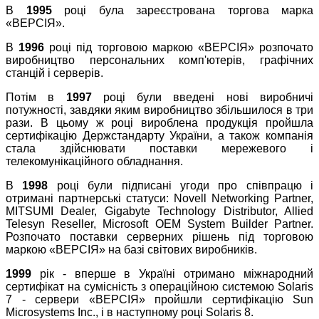
В
1995
році була зареєстрована торгова марка
«ВЕРСІЯ».
В
1996
році під торговою маркою «ВЕРСІЯ» розпочато
виробництво персональних комп'ютерів, графічних
станцій і серверів.
Потім в
1997
році були введені нові виробничі
потужності, завдяки яким виробництво збільшилося в три
рази. В цьому ж році вироблена продукція пройшла
сертифікацію Держстандарту України, а також компанія
стала здійснювати поставки мережевого і
телекомунікаційного обладнання.
В
1998
році були підписані угоди про співпрацю і
отримані партнерські статуси: Novell Networking Partner,
MITSUMI Dealer, Gigabyte Technology Distributor, Allied
Telesyn Reseller, Microsoft OEM System Builder Partner.
Розпочато поставки серверних рішень під торговою
маркою «ВЕРСІЯ» на базі світових виробників.
1999
рік - вперше в Україні отримано міжнародний
сертифікат на сумісність з операційною системою Solaris
7 - сервери «ВЕРСІЯ» пройшли сертифікацію Sun
Microsystems Inc., і в наступному році Solaris 8.