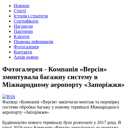
Новини
Статті
Історія і стратегія
Сертифікати
Нагороди
Партнери
Клієнти
Правова інформація
Фотогалерея
Контакти
Архів новин
Фотогалерея - Компанія «Версія»
змонтувала багажну систему в
Міжнародному аеропорту «Запоріжжя»
Фахівці «Компанія «Версія» закінчили монтаж та перевірку
системи обробки багажу у новому терміналі Міжнародного
аеропорту «Запоріжжя».
Будівництво нового терміналу було розпочате у 2017 році. В
кінці 2019 року Компанія «Версія» приступила до монтажу