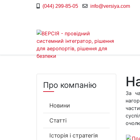
(044) 299-85-05
info@versiya.com
Н
Про компанію
За ча
нагор
Новини
части
суспі
Статті
очол
Історія і стратегія