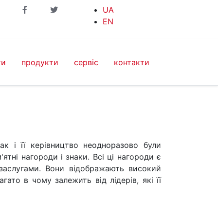
UA
EN
ти
продукти
сервіс
контакти
ак і її керівництво неодноразово були
тні нагороди і знаки. Всі ці нагороди є
 заслугами. Вони відображають високий
гато в чому залежить від лідерів, які її