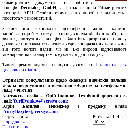
біометричних документів та відбитків
пальців
Dermalog GmbH
, а також сканери біометричних
паспортів ARH. Особливостями даних виробів є надійність і
простота у використанні.
Застосування технологій ідентифікації живої тканини
запобігає спробам злому із застосуванням відрізаних або, так
званих, «штучних пальців». Здатність розрізняти вологу
дозволяє приладам генерувати чудове зображення незалежноі
від того вологі пальці чи ні. Всі вироби відповідають
міжнародним стандартам, існуючим в даній галузі.
Також рекомендуємо звернути увагу на
Планшети для
цифрового підпису
Отримати консультацію щодо сканерів відбитків пальців
можна звернувшись в компанію «Версія» за телефонами:
(044) 299-85-05.
Контактна особа - Юрій Іванков, Технічний директор e-
mail:
YuriiIvankov@versiya.com
;
Юрій Базилев, менеджер з продажу, e-mail
:
YuriyBazylev@versiya.com
Сортувати за
Результат 1. 4 із 4
Порядок +/-
Назва товару