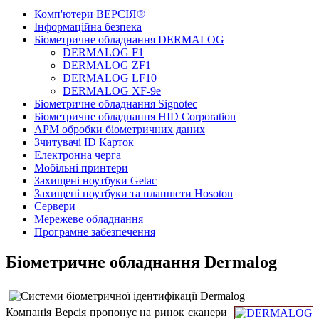
Комп'ютери ВЕРСІЯ®
Інформаційна безпека
Біометричне обладнання DERMALOG
DERMALOG F1
DERMALOG ZF1
DERMALOG LF10
DERMALOG XF-9e
Біометричне обладнання Signotec
Біометричне обладнання HID Corporation
АРМ обробки біометричних даних
Зчитувачі ID Карток
Електронна черга
Мобільні принтери
Захищені ноутбуки Getac
Захищені ноутбуки та планшети Hosoton
Сервери
Мережеве обладнання
Програмне забезпечення
Біометричне обладнання Dermalog
Компанія Версія пропонує на ринок сканери