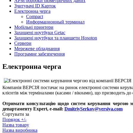
АРМ обробки біометричних даних
Зчитувачі ID Карток
Електронна черга
Compact
Информационный терминал
Мобільні принтери
Захищені ноутбуки Getac
Захищені ноутбуки та планшети Hosoton
Сервери
Мережеве обладнання
Програмне забезпечення
Електронна черга
Компанія ВЕРСІЯ постачає на ринок електронні системи керув
клієнтів між терміналами (касами / вікнами), що призводить до
Отримати консультацію щодо систем керування чергою мо
департаменту Expert, e-mail:
DmitriySerkov@versiya.com
Сортувати за
Порядок +/-
Назва товару
Назва виробника