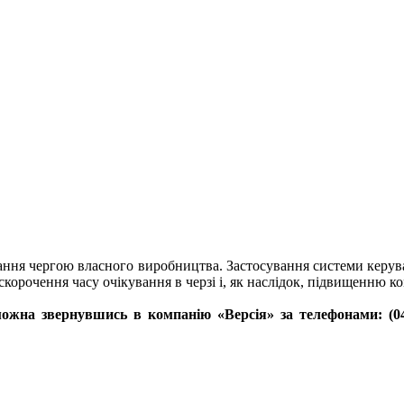
ання чергою власного виробництва. Застосування системи керув
 скорочення часу очікування в черзі і, як наслідок, підвищенню 
жна звернувшись в компанію «Версія» за телефонами: (044