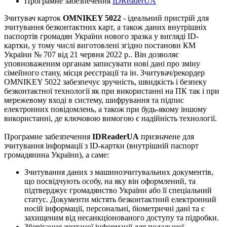
Програмне забезпечення
IDReaderUA
Зчитувач карток
OMNIKEY 5022
- ідеальний пристрій для
зчитування безконтактних карт, а також даних внутрішніх
паспортів громадян України нового зразка у вигляді ID-
картки, у тому числі виготовлені згідно постанови КМ
України № 707 від 21 червня 2022 р.. Він дозволяє
уповноваженим органам записувати нові дані про зміну
сімейного стану, місця реєстрації та ін. Зчитувач/рекордер
OMNIKEY 5022 забезпечує зручність, швидкість і безпеку
безконтактної технології як при використанні на ПК так і при
мережевому вході в систему, шифрування та підпис
електронних повідомлень, а також при будь-якому іншому
використанні, де ключовою вимогою є надійність технології.
Програмне забезпечення
IDReaderUA
призначене для
зчитування інформації з ID-картки (внутрішній паспорт
громадянина України), а саме:
Зчитування даних з машинозчитувальних документів,
що посвідчують особу, на яку він оформлений, та
підтверджує громадянство України або її спеціальний
статус. Документи містять безконтактний електронний
носій інформації, персональні, біометричні дані та є
захищеним від несанкціонованого доступу та підробки.
Зберігання зчитаної інформації для подальшої