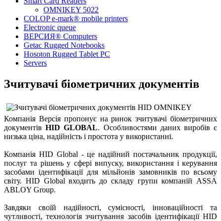
Smart Card Readers
OMNIKEY 5022
COLOP e-mark® mobile printers
Electronic queue
ВЕРСИЯ® Computers
Getac Rugged Notebooks
Hosoton Rugged Tablet PC
Servers
Зчитувачі біометричних документів
Компанія Версія пропонує на ринок зчитувачі біометричних
документів
HID GLOBAL
. Особливостями даних виробів є
низька ціна, надійність і простота у використанні.
Компанія HID Global - це надійний постачальник продукції,
послуг та рішень у сфері випуску, використання і керування
засобами ідентифікації для мільйонів замовників по всьому
світу. HID Global входить до складу групи компаній ASSA
ABLOY Group.
Завдяки своїй надійності, сумісності, інноваційності та
чутливості, технологія зчитування засобів ідентифікації HID