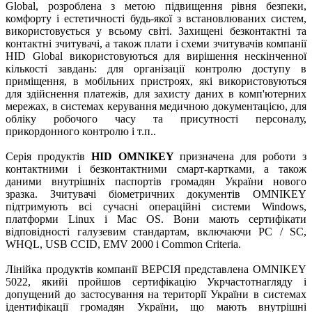
Global, розроблена з метою підвищення рівня безпеки,
комфорту і естетичності будь-якої з встановлюваних систем,
використовується у всьому світі. Захищені безконтактні та
контактні зчитувачі, а також плати і схеми зчитувачів компанії
HID Global використовуються для вирішення нескінченної
кількості завдань: для організації контролю доступу в
приміщення, в мобільних пристроях, які використовуються
для здійснення платежів, для захисту даних в комп'ютерних
мережах, в системах керування медичною документацією, для
обліку робочого часу та присутності персоналу,
прикордонного контролю і т.п..
Cерія продуктів
HID OMNIKEY
призначена для роботи з
контактними і безконтактними смарт-картками, а також
даними внутрішніх паспортів громадян України нового
зразка. Зчитувачі біометричних документів OMNIKEY
підтримують всі сучасні операційні системи Windows,
платформи Linux і Mac OS. Вони мають сертифікати
відповідності галузевим стандартам, включаючи PC / SC,
WHQL, USB CCID, EMV 2000 і Common Criteria.
Лінійка продуктів компанії ВЕРСІЯ представлена OMNIKEY
5022, якийі пройшов сертифікацію Укрчастотнагляду і
допущений до застосування на території України в системах
ідентифікації громадян України, що мають внутрішні