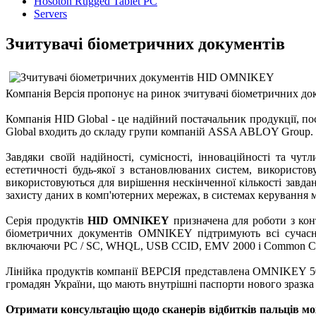
Hosoton Rugged Tablet PC
Servers
Зчитувачі біометричних документів
Компанія Версія пропонує на ринок зчитувачі біометричних д
Компанія HID Global - це надійний постачальник продукції, пос
Global входить до складу групи компаній ASSA ABLOY Group.
Завдяки своїй надійності, сумісності, інноваційності та чут
естетичності будь-якої з встановлюваних систем, використову
використовуються для вирішення нескінченної кількості завдан
захисту даних в комп'ютерних мережах, в системах керування м
Cерія продуктів
HID OMNIKEY
призначена для роботи з кон
біометричних документів OMNIKEY підтримують всі сучасні
включаючи PC / SC, WHQL, USB CCID, EMV 2000 і Common Cri
Лінійка продуктів компанії ВЕРСІЯ представлена OMNIKEY 502
громадян України, що мають внутрішні паспорти нового зразка 
Отримати консультацію щодо сканерів відбитків пальців мож