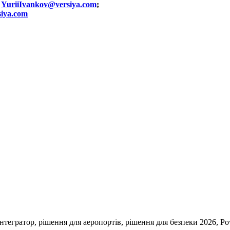
:
YuriiIvankov@versiya.com
;
iya.com
тегратор, рішення для аеропортів, рішення для безпеки 2026, P