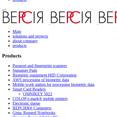
Main
solutions and projects
about company
products
Products
Passport and fingerprint scanners
Signature Pads
Biometric equipment HID Corporation
AWS processing of biometric data
Mobile work station for processing biometric data
Smart Card Readers
OMNIKEY 5022
COLOP e-mark® mobile printers
Electronic queue
ВЕРСИЯ® Computers
Getac Rugged Notebooks