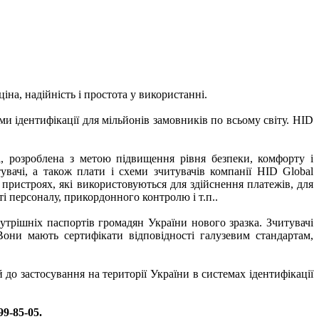
іна, надійність і простота у використанні.
ми ідентифікації для мільйонів замовників по всьому світу. HID
bal, розроблена з метою підвищення рівня безпеки, комфорту і
тувачі, а також плати і схеми зчитувачів компанії HID Global
 пристроях, які використовуються для здійснення платежів, для
і персоналу, прикордонного контролю і т.п..
трішніх паспортів громадян України нового зразка. Зчитувачі
ни мають сертифікати відповідності галузевим стандартам,
 застосування на території України в системах ідентифікації
9-85-05.