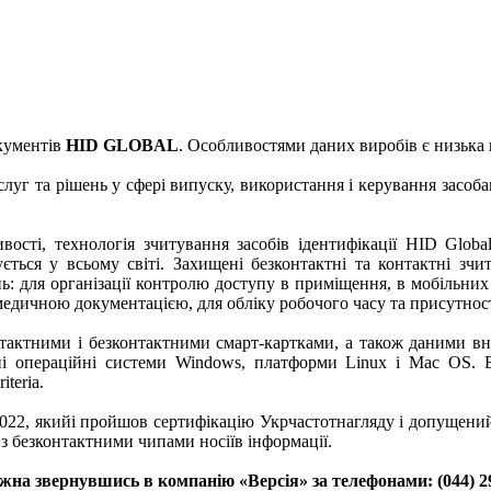
окументів
HID GLOBAL
. Особливостями даних виробів є низька ц
луг та рішень у сфері випуску, використання і керування засоба
ливості, технологія зчитування засобів ідентифікації HID Glo
ється у всьому світі. Захищені безконтактні та контактні зчи
ь: для організації контролю доступу в приміщення, в мобільних
едичною документацією, для обліку робочого часу та присутност
тактними і безконтактними смарт-картками, а також даними вну
 операційні системи Windows, платформи Linux і Mac OS. Во
teria.
2, якийі пройшов сертифікацію Укрчастотнагляду і допущений до
з безконтактними чипами носіїв інформації.
на звернувшись в компанію «Версія» за телефонами: (044) 29