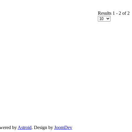
Results 1 - 2 of 2
owered by
Astroid
. Design by
JoomDev