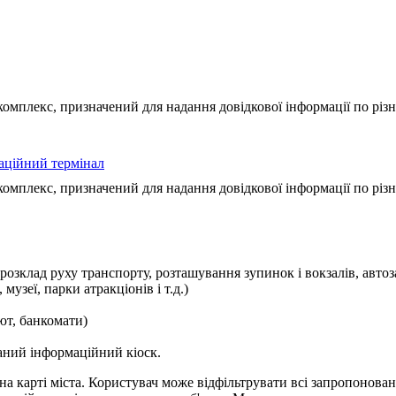
омплекс, призначений для надання довідкової інформації по різ
омплекс, призначений для надання довідкової інформації по різ
озклад руху транспорту, розташування зупинок і вокзалів, автоза
музеї, парки атракціонів і т.д.)
ют, банкомати)
ваний інформаційний кіоск.
а карті міста. Користувач може відфільтрувати всі запропонован