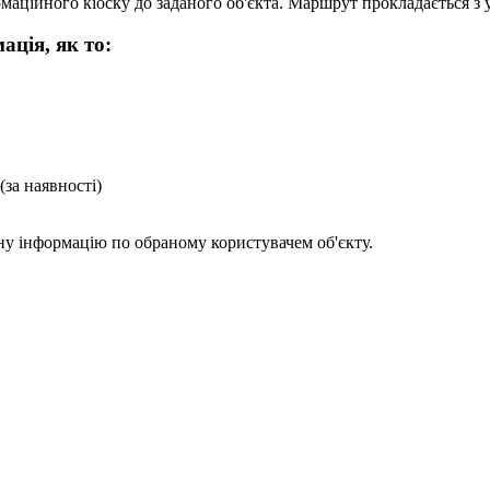
аційного кіоску до заданого об'єкта. Маршрут прокладається з 
ація, як то:
(за наявності)
у інформацію по обраному користувачем об'єкту.