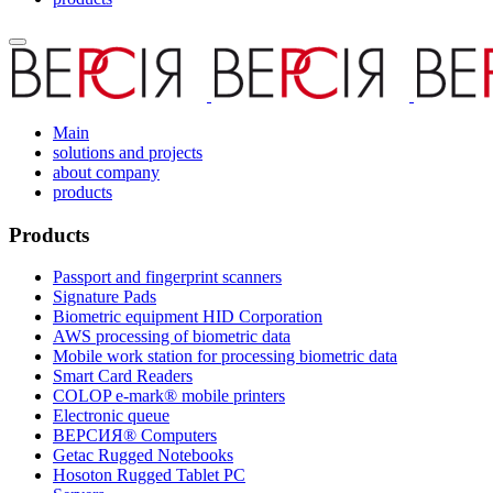
Main
solutions and projects
about company
products
Products
Passport and fingerprint scanners
Signature Pads
Biometric equipment HID Corporation
AWS processing of biometric data
Mobile work station for processing biometric data
Smart Card Readers
COLOP e-mark® mobile printers
Electronic queue
ВЕРСИЯ® Computers
Getac Rugged Notebooks
Hosoton Rugged Tablet PC